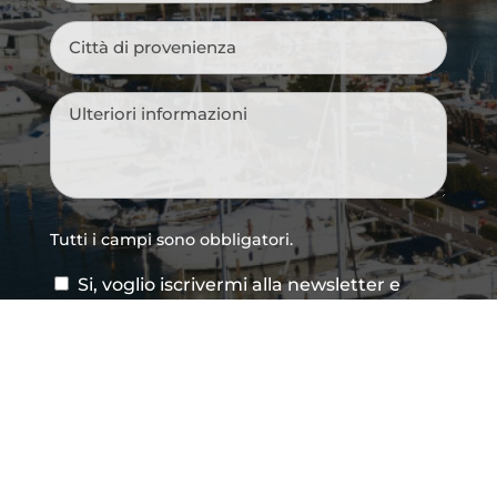
Città
di
provenienza
*
Messaggio
*
Tutti i campi sono obbligatori.
Si, voglio iscrivermi alla newsletter e
Consenso
ricevere le novità della città, idee per i
newsletter
weekend, eventi imperdibili e suggerimenti
per vivere Cattolica in ogni stagione.
Acconsento al trattamento dei dati
Consenso
*
personali così come definito all'interno delle
Privacy Policy
*
CAPTCHA