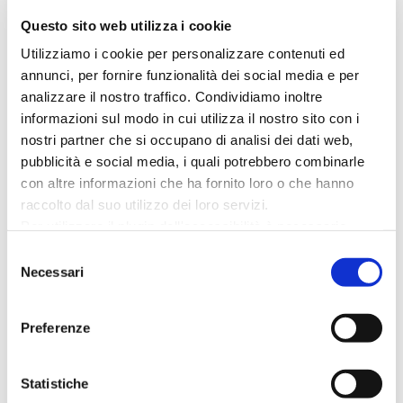
1. Visite guidate attraverso
Questo sito web utilizza i cookie
la storia di Cattolica:
Utilizziamo i cookie per personalizzare contenuti ed
Passeggiata nel Centro
annunci, per fornire funzionalità dei social media e per
analizzare il nostro traffico. Condividiamo inoltre
Storico
informazioni sul modo in cui utilizza il nostro sito con i
nostri partner che si occupano di analisi dei dati web,
Il percorso parte dall’antico cuore della città.
pubblicità e social media, i quali potrebbero combinarle
Camminando tra le vie del
borgo medievale e
con altre informazioni che ha fornito loro o che hanno
rinascimentale
, potrai ammirare i principali punti di
raccolto dal suo utilizzo dei loro servizi.
interesse storico di Cattolica: l’antico Ospitale per i
Per utilizzare il plugin dell'accessibilità è necessario
Pellegrini e l’oratorio S. Croce; la Chiesa di
abilitare i cookie di preferenze.
Selezione
S.Apollinare; la Rocca Malatestiana; le taverne e le
Per ulteriori informazioni è possibile consultare
Necessari
del
osterie sorte lungo la Flaminia. Una guida esperta ti
l
'informativa sulla Privacy Policy
e la
Cookie Policy
.
consenso
racconterà le origini di questa terra di confine,
Preferenze
crocevia di viandanti, marinai e storiche famiglie.
2. Visite guidate attraverso
Statistiche