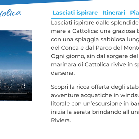
tolica
Lasciati ispirare
Itinerari
Pia
Lasciati ispirare dalle splendid
mare a Cattolica: una graziosa
con una spiaggia sabbiosa lung
del Conca e dal Parco del Mont
Ogni giorno, sin dal sorgere del 
marinara di Cattolica rivive in s
darsena.
Scopri la ricca offerta degli stab
avventure acquatiche in windsurf
litorale con un’escursione in bar
inizia la serata brindando all’u
Riviera.