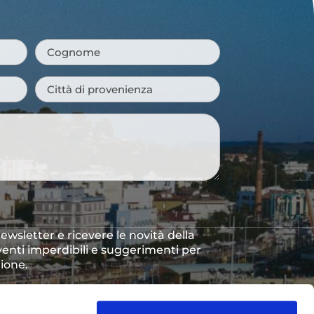
Cognome
*
Città
di
provenienza
*
 newsletter e ricevere le novità della
venti imperdibili e suggerimenti per
gione.
to dei dati personali così come
vacy Policy
*