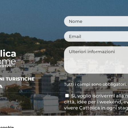
Nome
*
Email
*
Messaggio
*
NI TURISTICHE
Tutti i campi sono obbligatori.
A
Si, voglio iscrivermi alla
Consenso
città, idee per i weekend, e
newsletter
vivere Cattolica in ogni sta
Acconsento al trattamen
Consenso
*
definito all'interno delle
Pri
 cookie