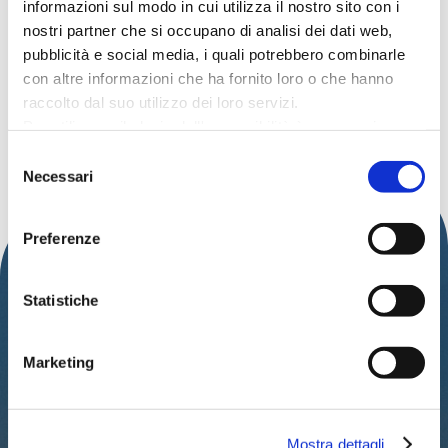
informazioni sul modo in cui utilizza il nostro sito con i
nostri partner che si occupano di analisi dei dati web,
pubblicità e social media, i quali potrebbero combinarle
con altre informazioni che ha fornito loro o che hanno
LEGGI ALTRE ISPIRAZIONI
raccolto dal suo utilizzo dei loro servizi.
Per utilizzare il plugin dell'accessibilità è necessario
abilitare i cookie di preferenze.
Selezione
Per ulteriori informazioni è possibile consultare
Necessari
del
l
'informativa sulla Privacy Policy
e la
Cookie Policy
.
consenso
Preferenze
Statistiche
Marketing
IAT – UFFICIO INFORMAZIONI TURISTICHE
DEL COMUNE DI CATTOLICA
Mostra dettagli