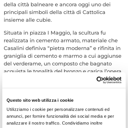
della città balneare e ancora oggi uno dei
principali simboli della città di Cattolica
insieme alle cubie.
Situata in piazza I Maggio, la scultura fu
realizzata in cemento armato, materiale che
Casalini definiva “pietra moderna” e rifinita in
graniglia di cemento e marmo a cui aggiunse
del verderame, un composto che bagnato
acquista le tonalità del bronzo e carica l’opera
di sfumature inaspettate.
La struttura della fontana riproduce le forme
di tre giovani donne, tre sensuali fanciulle
Questo sito web utilizza i cookie
abbigliate all’egiziana, che sostengono il
Utilizziamo i cookie per personalizzare contenuti ed
catino, circondate da tartarughe, e per le quali
annunci, per fornire funzionalità dei social media e per
lo scultore prese a modella la figlia Francesca.
analizzare il nostro traffico. Condividiamo inoltre