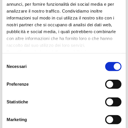
interverranno esperti e professionisti:
annunci, per fornire funzionalità dei social media e per
–
Prof. Dott. Fabio Fraternali
, docente di Diritto delle
analizzare il nostro traffico. Condividiamo inoltre
Società Sportive presso l’Alma Mater Studiorum di
informazioni sul modo in cui utilizza il nostro sito con i
Bologna.
nostri partner che si occupano di analisi dei dati web,
–
Ing. Carlo Guidetti
, consulente regionale CONI per
pubblicità e social media, i quali potrebbero combinarle
l’impiantistica sportiva
con altre informazioni che ha fornito loro o che hanno
raccolto dal suo utilizzo dei loro servizi.
Per utilizzare il plugin dell'accessibilità è necessario
Ospiti della mattinata il
Dott. Vittorio Andrea
abilitare i cookie di preferenze.
Selezione
Vaccaro
, Vice Presidente CONI Emilia-Romagna e
Per ulteriori informazioni è possibile consultare
Necessari
del
Consigliere Nazionale CONI e l’
Avv. Marco Lombardi
,
l
'informativa sulla Privacy Policy
e la
Cookie Policy
.
consenso
Delegato Regionale ACES Emilia-Romagna, che
porteranno la loro esperienza e il punto di vista delle
Preferenze
istituzioni sportive.
Statistiche
Marketing
DATA