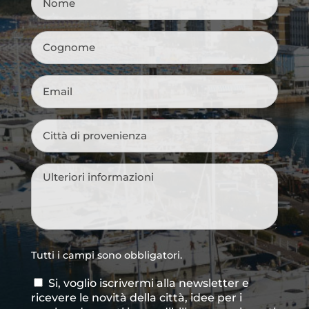
Cognome
*
Email
*
Città
di
provenienza
*
Messaggio
*
Tutti i campi sono obbligatori.
Si, voglio iscrivermi alla newsletter e
Consenso
ricevere le novità della città, idee per i
newsletter