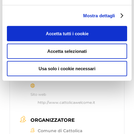
Ott 25 2025
Mostra dettagli
Terminato
ORA
Accetta tutti i cookie
9:00 - 12:00
Accetta selezionati
LUOGO
Usa solo i cookie necessari
Palazzo del Turismo
Via Mancini 24
Sito web
http://www.cattolicawelcome.it
ORGANIZZATORE
Comune di Cattolica