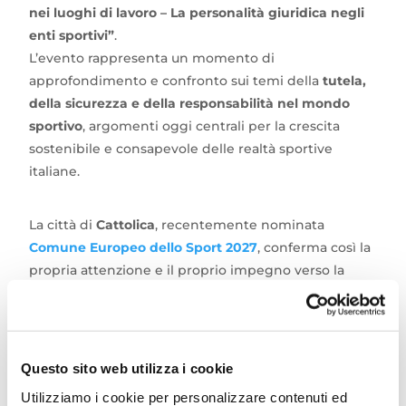
nei luoghi di lavoro – La personalità giuridica negli
enti sportivi”
.
L’evento rappresenta un momento di
approfondimento e confronto sui temi della
tutela,
della sicurezza e della responsabilità nel mondo
sportivo
, argomenti oggi centrali per la crescita
sostenibile e consapevole delle realtà sportive
italiane.
La città di
Cattolica
, recentemente nominata
Comune Europeo dello Sport 2027
, conferma così la
propria attenzione e il proprio impegno verso la
promozione dei valori dello sport, della salute e della
sicurezza.
Questo sito web utilizza i cookie
Dopo i
saluti istituzionali dell’Assessore allo Sport
del Comune di Cattolica, Federico Vaccarini
,
Utilizziamo i cookie per personalizzare contenuti ed