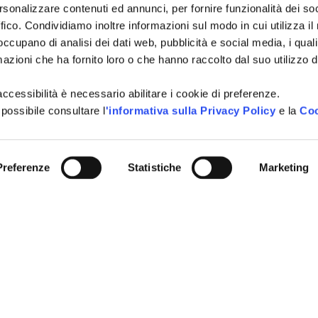
rsonalizzare contenuti ed annunci, per fornire funzionalità dei so
NI TURISTICHE
ffico. Condividiamo inoltre informazioni sul modo in cui utilizza il 
Tutti i campi sono obbligatori.
A
 occupano di analisi dei dati web, pubblicità e social media, i qual
azioni che ha fornito loro o che hanno raccolto dal suo utilizzo d
Si, voglio iscrivermi alla
Consenso
città, idee per i weekend, e
newsletter
l'accessibilità è necessario abilitare i cookie di preferenze.
vivere Cattolica in ogni sta
 possibile consultare l
'informativa sulla Privacy Policy
e la
Coo
Acconsento al trattamen
Consenso
*
definito all'interno delle
Pri
CAPTCHA
Preferenze
Statistiche
Marketing
INVIA