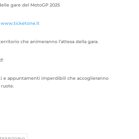
delle gare del MotoGP 2025
u
www.ticketone.it
territorio che animeranno l’attesa della gara.
d!
nti e appuntamenti imperdibili che accoglieranno
 ruote.
TERRITORIO