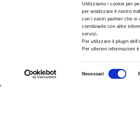
Utilizziamo i cookie per pe
IAT – UFFICIO INFORMAZIO
per analizzare il nostro tra
DEL COMUNE DI CATTOLIC
con i nostri partner che si
combinarle con altre inform
PALAZZO DEL TURISMO
servizi.
Via Mancini, 24 – Cattolica (RN)
Per utilizzare il plugin del
Tel: 0541.966697 / 0541.966621
Email:
iat@cattolica.net
Per ulteriori informazioni è
Privacy Policy
–
Cookie Policy
Selezione
Necessari
del
consenso