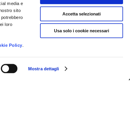
cial media e
nostro sito
Accetta selezionati
i potrebbero
ei loro
 newsletter e ricevere le novità della
Usa solo i cookie necessari
venti imperdibili e suggerimenti per
gione.
kie Policy
.
to dei dati personali così come
vacy Policy
*
Mostra dettagli