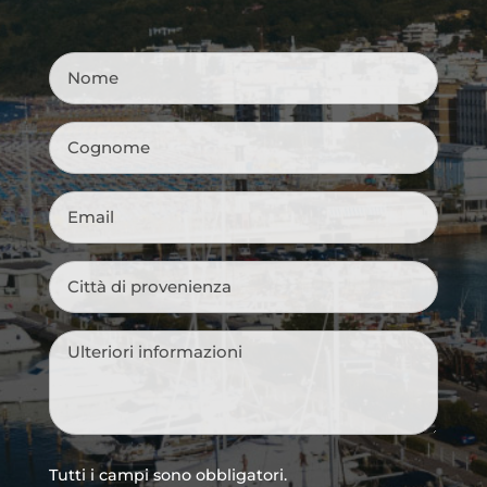
Nome
*
Cognome
*
Email
*
Città
di
provenienza
*
Messaggio
*
Tutti i campi sono obbligatori.