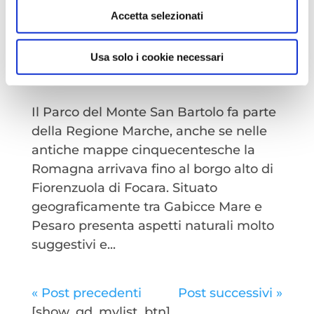
Accetta selezionati
Usa solo i cookie necessari
Il parco Regionale del monte San Bartolo
da
Redazione
|
Ott 10, 2022
|
Benessere
Il Parco del Monte San Bartolo fa parte
della Regione Marche, anche se nelle
antiche mappe cinquecentesche la
Romagna arrivava fino al borgo alto di
Fiorenzuola di Focara. Situato
geograficamente tra Gabicce Mare e
Pesaro presenta aspetti naturali molto
suggestivi e...
« Post precedenti
Post successivi »
[show_gd_mylist_btn]