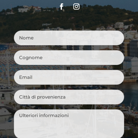
Nome
*
Cognome
*
Email
*
Città
di
provenienza
*
Messaggio
*