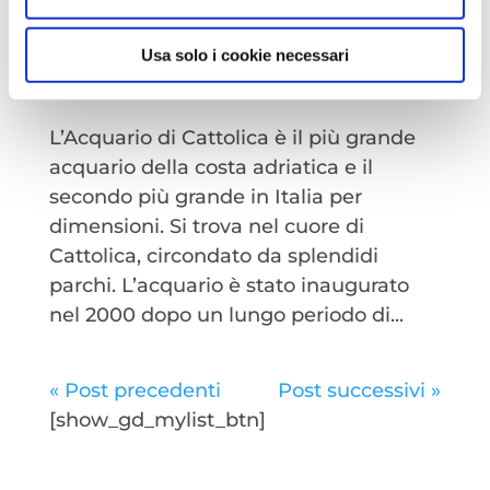
L’Acquario di Cattolica: il secondo più
Usa solo i cookie necessari
grande in Italia
da
Redazione
|
Ott 10, 2022
|
Family
,
Mare
L’Acquario di Cattolica è il più grande
acquario della costa adriatica e il
secondo più grande in Italia per
dimensioni. Si trova nel cuore di
Cattolica, circondato da splendidi
parchi. L’acquario è stato inaugurato
nel 2000 dopo un lungo periodo di...
« Post precedenti
Post successivi »
[show_gd_mylist_btn]