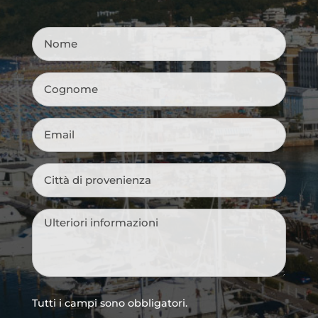
Nome
*
Cognome
*
Email
*
Città
di
provenienza
*
Messaggio
*
Tutti i campi sono obbligatori.