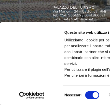
PALAZZO DEL TURISMO
Via Mancini, 24 – Cattolica (RN)
Tel: 0541.966697 / 0541.966621
Email:
iat@cattolica.net
Privacy Policy
–
Cookie Policy
Questo sito web utilizza i
Utilizziamo i cookie per pe
per analizzare il nostro tra
con i nostri partner che si
combinarle con altre inform
servizi.
Per utilizzare il plugin del
Per ulteriori informazioni è
Selezione
Necessari
del
consenso