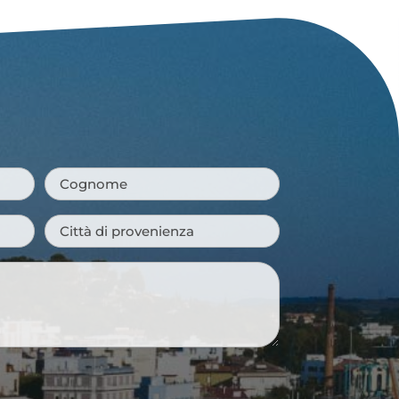
Cognome
*
Città
di
provenienza
*