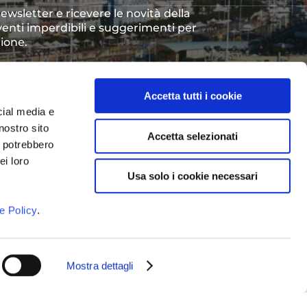
 newsletter e ricevere le novità della
venti imperdibili e suggerimenti per
gione.
to dei dati personali così come
vacy Policy
*
Accetta tutti i cookie
cial media e
nostro sito
Accetta selezionati
i potrebbero
ei loro
Usa solo i cookie necessari
e Policy
.
Mostra dettagli