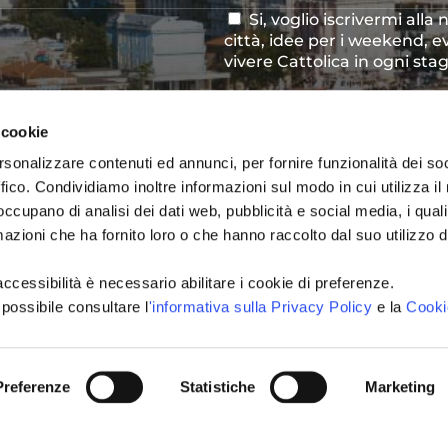
Si, voglio iscrivermi alla
Consenso
città, idee per i weekend, e
newsletter
vivere Cattolica in ogni sta
Acconsento al trattamen
Consenso
*
definito all'interno delle
Pri
 cookie
CAPTCHA
rsonalizzare contenuti ed annunci, per fornire funzionalità dei so
ffico. Condividiamo inoltre informazioni sul modo in cui utilizza il 
 occupano di analisi dei dati web, pubblicità e social media, i qual
azioni che ha fornito loro o che hanno raccolto dal suo utilizzo d
INVIA
l'accessibilità è necessario abilitare i cookie di preferenze.
 possibile consultare l
'informativa sulla Privacy Policy
e la
Cooki
Preferenze
Statistiche
Marketing