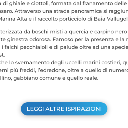
a di ghiaie e ciottoli, formata dal franamento delle 
esaro. Attraverso una strada panoramica si raggiu
rina Alta e il raccolto porticciolo di Baia Vallugol
rizzata da boschi misti a quercia e carpino nero e
ente ginestra odorosa. Famoso per la presenza e la 
ui i falchi pecchiaioli e di palude oltre ad una speci
st.
che lo svernamento degli uccelli marini costieri, q
rni più freddi, l’edredone, oltre a quello di numero
allino, gabbiano comune e quello reale.
LEGGI ALTRE ISPIRAZIONI