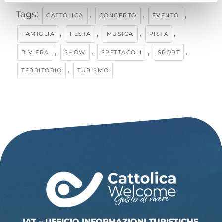
Tags:
,
,
,
CATTOLICA
CONCERTO
EVENTO
,
,
,
,
FAMIGLIA
FESTA
MUSICA
PISTA
,
,
,
,
RIVIERA
SHOW
SPETTACOLI
SPORT
,
TERRITORIO
TURISMO
IAT – UFFICIO INFORMAZIONI TURISTICHE