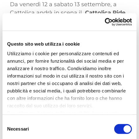
Da venerdì 12 a sabato 13 settembre, a
Cattolica andrà in scena il
Cattolica Ride
Week
che animerà, per tutto il giorno, le
principali vie del centro città.
Ecco il programma di venerdì 12
Questo sito web utilizza i cookie
settembre:
Utilizziamo i cookie per personalizzare contenuti ed
– Scuola MiniMoto autorizzata dalla
annunci, per fornire funzionalità dei social media e per
Federazione Italiana Moto , piazza Primo
analizzare il nostro traffico. Condividiamo inoltre
Maggio dalle 16,30 alle 20:30;
informazioni sul modo in cui utilizza il nostro sito con i
– Rider Talk con i piloti del Motomondiale
nostri partner che si occupano di analisi dei dati web,
intervistati da Rosario Triolo, Mattia Pasini
pubblicità e social media, i quali potrebbero combinarle
e Andrea Migno. Via Fiume dalle 19:30 alle
con altre informazioni che ha fornito loro o che hanno
21:00
raccolto dal suo utilizzo dei loro servizi.
– DJ Set via Fiume dalle ore 19: alle ore
Per utilizzare il plugin dell'accessibilità è necessario
abilitare i cookie di preferenze.
21:00 e dalle ore 23:00 in poi.
Selezione
Per ulteriori informazioni è possibile consultare
Necessari
–
West River Band
in concerto, via Fiume
del
l
'informativa sulla Privacy Policy
e la
Cookie Policy
.
consenso
dalle ore 21:00