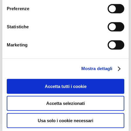
Due giorni di pura adrenalina e
Preferenze
divertimento da non perdere.
Save the date!!!
Statistiche
Marketing
DATA
Mostra dettagli
Set 12 2025
Terminato
Accetta tutti i cookie
ORA
Accetta selezionati
16:30 - 23:45
Usa solo i cookie necessari