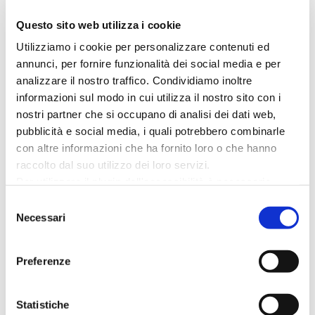
Questo sito web utilizza i cookie
Utilizziamo i cookie per personalizzare contenuti ed
annunci, per fornire funzionalità dei social media e per
analizzare il nostro traffico. Condividiamo inoltre
19 AGOSTO
informazioni sul modo in cui utilizza il nostro sito con i
Cattolica
nostri partner che si occupano di analisi dei dati web,
MERCOLEDÌ
pubblicità e social media, i quali potrebbero combinarle
con altre informazioni che ha fornito loro o che hanno
Strariva “La StraRustida tra
raccolto dal suo utilizzo dei loro servizi.
mare e note”
Per utilizzare il plugin dell'accessibilità è necessario
abilitare i cookie di preferenze.
Selezione
Piazza Primo Maggio - RN - Cattolica -
Per ulteriori informazioni è possibile consultare
Necessari
del
47841
l
'informativa sulla Privacy Policy
e la
Cookie Policy
.
consenso
Preferenze
LEGGI DI PIÙ
Statistiche