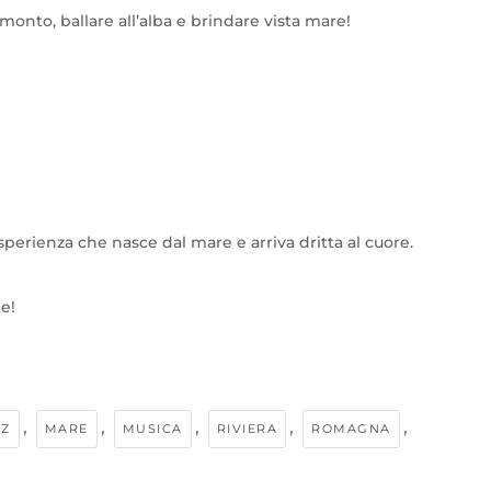
monto, ballare all’alba e brindare vista mare!
sperienza che nasce dal mare e arriva dritta al cuore.
e!
,
,
,
,
,
ZZ
MARE
MUSICA
RIVIERA
ROMAGNA