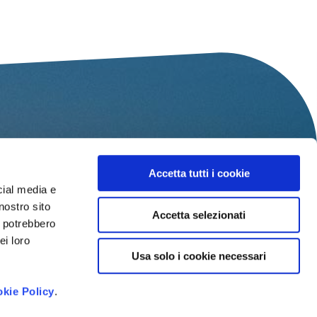
Accetta tutti i cookie
Cognome
*
cial media e
nostro sito
Accetta selezionati
Città
i potrebbero
di
ei loro
provenienza
Usa solo i cookie necessari
*
kie Policy
.