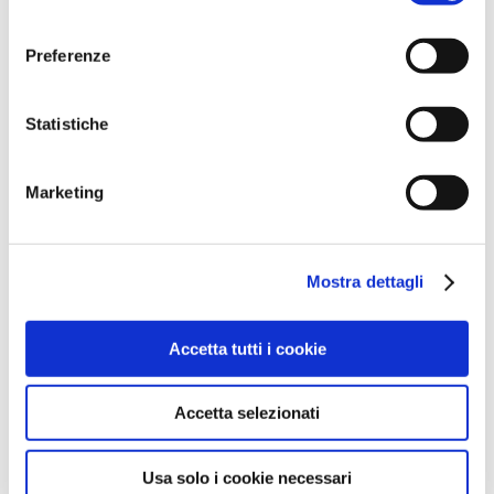
l
'informativa sulla Privacy Policy
e la
Cookie Policy
.
consenso
Telefono
Preferenze
+39 3290058054
Email
Statistiche
info@pulpconcerti.eu
Marketing
ALTRI ORGANIZZATORI
Comune di Cattolica
Telefono
Mostra dettagli
0541966621
Accetta tutti i cookie
Email
iat@cattolica.net
Accetta selezionati
Usa solo i cookie necessari