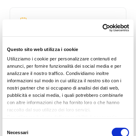
DATA
Ago 03 2025
Terminato
Questo sito web utilizza i cookie
ORA
Utilizziamo i cookie per personalizzare contenuti ed
21:00 - 23:00
annunci, per fornire funzionalità dei social media e per
analizzare il nostro traffico. Condividiamo inoltre
informazioni sul modo in cui utilizza il nostro sito con i
LUOGO
nostri partner che si occupano di analisi dei dati web,
Arena della Regina
pubblicità e social media, i quali potrebbero combinarle
RN - Cattolica - 47841 - Piazza della
con altre informazioni che ha fornito loro o che hanno
Repubblica
raccolto dal suo utilizzo dei loro servizi.
Per utilizzare il plugin dell'accessibilità è necessario
ORGANIZZATORE
abilitare i cookie di preferenze.
Selezione
Per ulteriori informazioni è possibile consultare
Pulp Live Concerti
Necessari
del