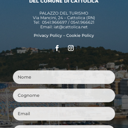
DEL COMUNE DI CATTOLICA
PALAZZO DEL TURISMO
Via Mancini, 24 – Cattolica (RN)
Tel: 0541.966697 / 0541.966621
Email:
iat@cattolica.net
Privacy Policy
–
Cookie Policy
Nome
*
Cognome
*
Email
*