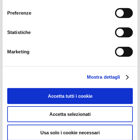
l
'informativa sulla Privacy Policy
e la
Cookie Policy
.
consenso
Preferenze
Statistiche
Marketing
Mostra dettagli
Accetta tutti i cookie
Accetta selezionati
Usa solo i cookie necessari