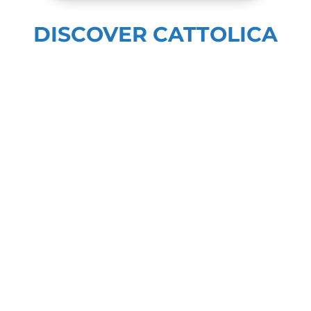
Bike routes and itineraries
in Cattolica and along the
roads of Romagna
Highlights
INSPIRATIONS