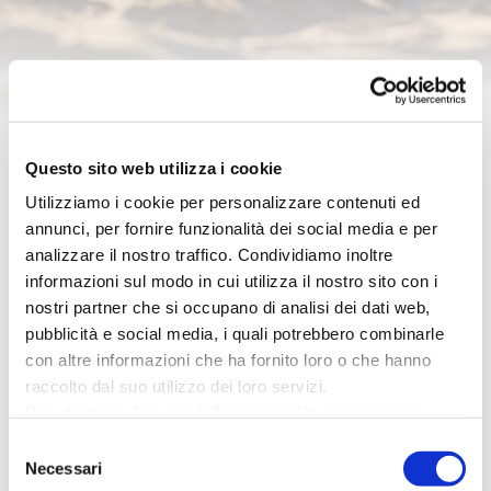
Questo sito web utilizza i cookie
Utilizziamo i cookie per personalizzare contenuti ed
annunci, per fornire funzionalità dei social media e per
analizzare il nostro traffico. Condividiamo inoltre
informazioni sul modo in cui utilizza il nostro sito con i
nostri partner che si occupano di analisi dei dati web,
pubblicità e social media, i quali potrebbero combinarle
con altre informazioni che ha fornito loro o che hanno
raccolto dal suo utilizzo dei loro servizi.
Per utilizzare il plugin dell'accessibilità è necessario
abilitare i cookie di preferenze.
Selezione
Per ulteriori informazioni è possibile consultare
Necessari
del