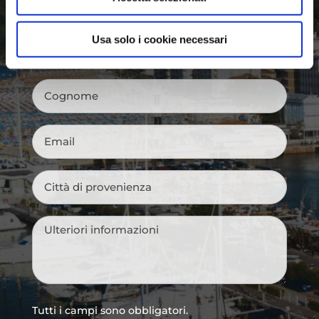
Usa solo i cookie necessari
Nome
*
Cognome
*
Email
*
Città
di
provenienza
*
Messaggio
*
Tutti i campi sono obbligatori.