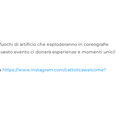
uochi di artificio che esploderanno in coreografie
, questo evento ci donerà esperienze e momenti unici!
ia
https://www.instagram.com/cattolicawelcome?