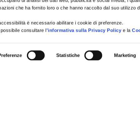
 occupano di analisi dei dati web, pubblicità e social media, i qual
azioni che ha fornito loro o che hanno raccolto dal suo utilizzo d
NI TURISTICHE
Tutti i campi sono obbligatori.
A
l'accessibilità è necessario abilitare i cookie di preferenze.
Si, voglio iscrivermi alla
Consenso
 possibile consultare l
'informativa sulla Privacy Policy
e la
Coo
città, idee per i weekend, e
newsletter
vivere Cattolica in ogni sta
Acconsento al trattamen
Consenso
*
Preferenze
Statistiche
Marketing
definito all'interno delle
Pri
CAPTCHA
INVIA