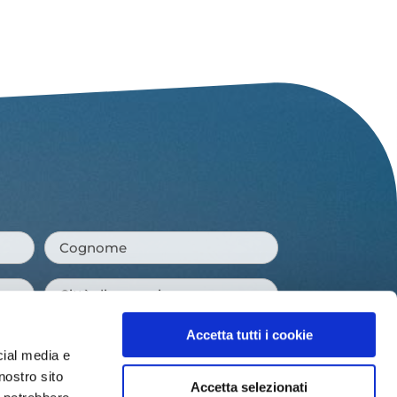
Cognome
*
Città
di
Accetta tutti i cookie
provenienza
*
cial media e
nostro sito
Accetta selezionati