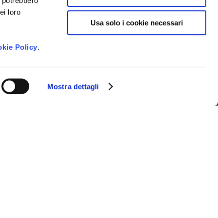
i potrebbero
ei loro
Usa solo i cookie necessari
 newsletter e ricevere le novità della
kie Policy
.
venti imperdibili e suggerimenti per
gione.
to dei dati personali così come
Mostra dettagli
vacy Policy
*