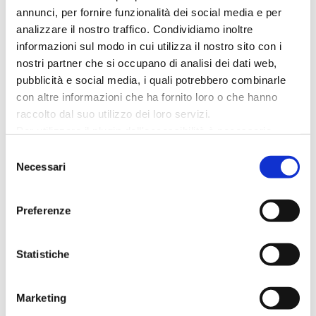
annunci, per fornire funzionalità dei social media e per
23 febbraio, ore 10.00 – “Demoni in festa”
analizzare il nostro traffico. Condividiamo inoltre
informazioni sul modo in cui utilizza il nostro sito con i
nostri partner che si occupano di analisi dei dati web,
23 marzo, ore 10.00 – “Regina di spade”
pubblicità e social media, i quali potrebbero combinarle
con altre informazioni che ha fornito loro o che hanno
6 aprile, 10.00 – “Saturno contro”
raccolto dal suo utilizzo dei loro servizi.
Per utilizzare il plugin dell'accessibilità è necessario
abilitare i cookie di preferenze.
Vi aspettiamo al Museo!
Selezione
Per ulteriori informazioni è possibile consultare
Necessari
del
l
'informativa sulla Privacy Policy
e la
Cookie Policy
.
consenso
Posti limitati, prenotazione obbligatoria
Preferenze
Info e prenotazioni
Statistiche
Museo della Regina e Galleria S. Croce
Marketing
Via Pascoli 21-23 Cattolica (RN)