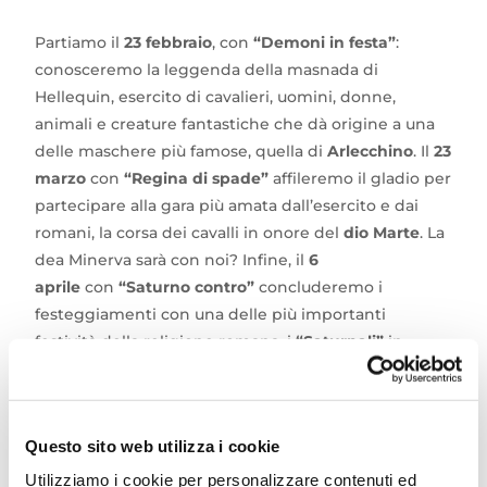
Partiamo il
23 febbraio
, con
“Demoni in festa”
:
conosceremo la leggenda della masnada di
Hellequin, esercito di cavalieri, uomini, donne,
animali e creature fantastiche che dà origine a una
delle maschere più famose, quella di
Arlecchino
. Il
23
marzo
con
“Regina di spade”
affileremo il gladio per
partecipare alla gara più amata dall’esercito e dai
romani, la corsa dei cavalli in onore del
dio Marte
. La
dea Minerva sarà con noi? Infine, il
6
aprile
con
“Saturno contro”
concluderemo i
festeggiamenti con una delle più importanti
festività della religione romana, i
“Saturnali”
in
onore del dio Saturno con giochi e piccoli doni
simbolici.
Questo sito web utilizza i cookie
**Programma**
Utilizziamo i cookie per personalizzare contenuti ed