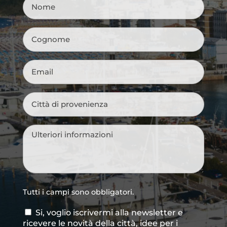
Nome
*
Cognome
*
Email
*
Città
di
provenienza
*
Messaggio
*
Tutti i campi sono obbligatori.
Si, voglio iscrivermi alla newsletter e
Consenso
ricevere le novità della città, idee per i