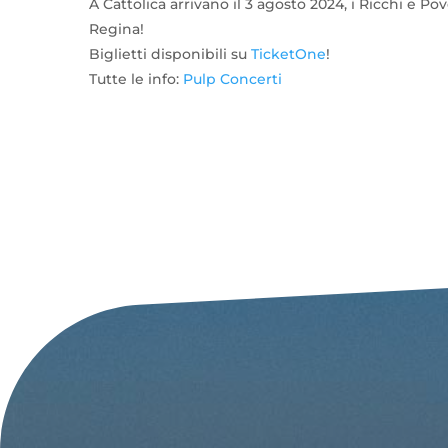
A Cattolica arrivano il 3 agosto 2024, i Ricchi e Po
Regina!
Biglietti disponibili su
TicketOne
!
Tutte le info:
Pulp Concerti