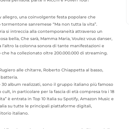
ow allegro, una coinvolgente festa popolare che
imo tormentone sanremese “Ma non tutta la vita”.
ria si intreccia alla contemporaneità attraverso un
a cosa bella, Che sarà, Mamma Maria, Voulez vous danser,
l’altro la colonna sonora di tante manifestazioni e
no che ha collezionato oltre 200.000.000 di streaming.
iero alle chitarre, Roberto Chiappetta al basso,
batteria.
e 30 album realizzati, sono il gruppo italiano più famoso
lt, in particolare per la fascia di età compresa tra i 18
vita” è entrata in Top 10 Italia su Spotify, Amazon Music e
lia su tutte le principali piattaforme digitali,
itorio italiano.