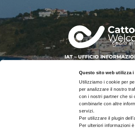
IAT – UFFICIO INFORMAZIO
DEL COMUNE DI CATTOLIC
Questo sito web utilizza i
PALAZZO DEL TURISMO
Utilizziamo i cookie per pe
Via Mancini, 24 – Cattolica (RN)
Tel: 0541.966697 / 0541.966621
per analizzare il nostro tra
Email:
iat@cattolica.net
con i nostri partner che si
Privacy Policy
–
Cookie Policy
combinarle con altre inform
servizi.
Per utilizzare il plugin del
Per ulteriori informazioni è