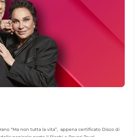
ano “Ma non tutta la vita”, appena certificato Disco di
 della penisola: parte il Ricchi e Poveri Tour!