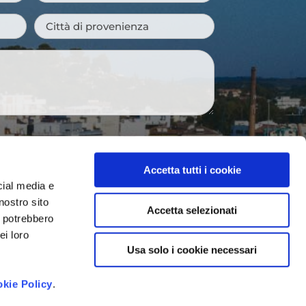
Città
di
provenienza
*
 newsletter e ricevere le novità della
Accetta tutti i cookie
venti imperdibili e suggerimenti per
cial media e
gione.
nostro sito
Accetta selezionati
i potrebbero
to dei dati personali così come
ei loro
vacy Policy
*
Usa solo i cookie necessari
kie Policy
.