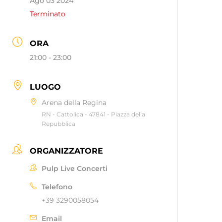
Ago 03 2024
Terminato
ORA
21:00 - 23:00
LUOGO
Arena della Regina
RN - Cattolica - 47841 - Piazza della
Repubblica
ORGANIZZATORE
Pulp Live Concerti
Telefono
+39 3290058054
Email