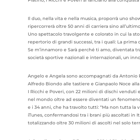
Il duo, nella vita e nella musica, proporrà uno sh
ripercorrerà oltre 50 anni di carriera sino all’ult
Uno spettacolo travolgente e colorato in cui la sto
repertorio di grandi successi, tra i quali: La prim
Se m’innamoro e Sarà perché ti amo, diventata tra 
società sportive nazionali e internazionali, un in
Angelo e Angela sono accompagnati da Antonio Rug
Alfredo Biondo alle tastiere e Gianpaolo Noce alla 
I Ricchi e Poveri, con 22 milioni di dischi venduti 
nel mondo oltre ad essere diventati un fenomeno cu
e i 34 anni, che ha travolto tutti: “Ma non tutta la 
iTunes, confermandosi tra i brani più ascoltati in Ita
totalizzando oltre 30 milioni di ascolti nel solo terr