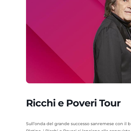
Ricchi e Poveri Tour
Sull’onda del grande successo sanremese con il br
Platino, i Ricchi e Poveri si lanciano alla conquista