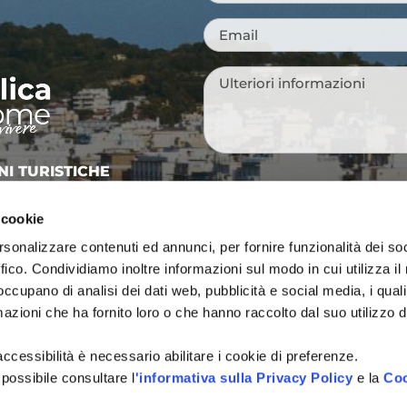
Email
*
Messaggio
*
NI TURISTICHE
Tutti i campi sono obbligatori.
A
 cookie
Si, voglio iscrivermi alla
Consenso
città, idee per i weekend, e
rsonalizzare contenuti ed annunci, per fornire funzionalità dei so
newsletter
vivere Cattolica in ogni sta
ffico. Condividiamo inoltre informazioni sul modo in cui utilizza il 
 occupano di analisi dei dati web, pubblicità e social media, i qual
Acconsento al trattamen
Consenso
*
azioni che ha fornito loro o che hanno raccolto dal suo utilizzo d
definito all'interno delle
Pri
CAPTCHA
l'accessibilità è necessario abilitare i cookie di preferenze.
 possibile consultare l
'informativa sulla Privacy Policy
e la
Coo