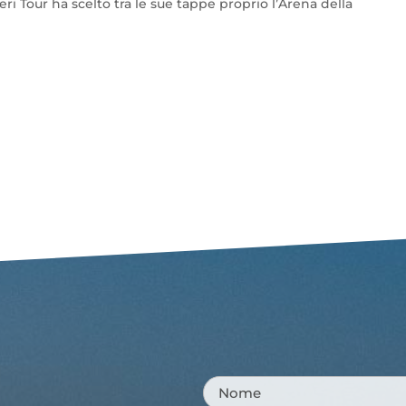
veri Tour ha scelto tra le sue tappe proprio l’Arena della
Nome
*