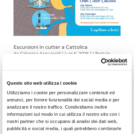
Escursioni in cutter a Cattolica
da
Caterina Acquarelli
|
Lug 6, 2026
|
Lifestyle
,
Mare
Il mare da vivere a bordo di una barca
Questo sito web utilizza i cookie
dal fascino senza tempo Se stai
cercando un’esperienza autentica
Utilizziamo i cookie per personalizzare contenuti ed
durante la tua vacanza a Cattolica,
annunci, per fornire funzionalità dei social media e per
analizzare il nostro traffico. Condividiamo inoltre
un’escursione in cutter è uno dei modi
informazioni sul modo in cui utilizza il nostro sito con i
più suggestivi e indimenticabili per
nostri partner che si occupano di analisi dei dati web,
scoprire la Riviera da una prospettiva...
pubblicità e social media, i quali potrebbero combinarle