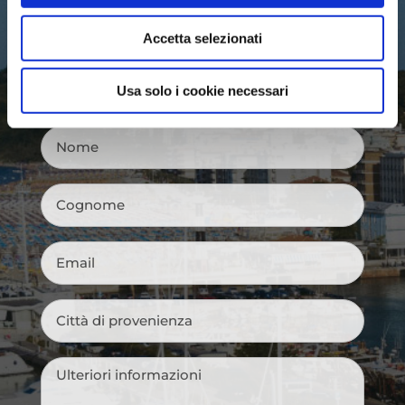
Privacy Policy
–
Cookie Policy
Accetta selezionati
Usa solo i cookie necessari
Nome
*
Cognome
*
Email
*
Città
di
provenienza
*
Messaggio
*