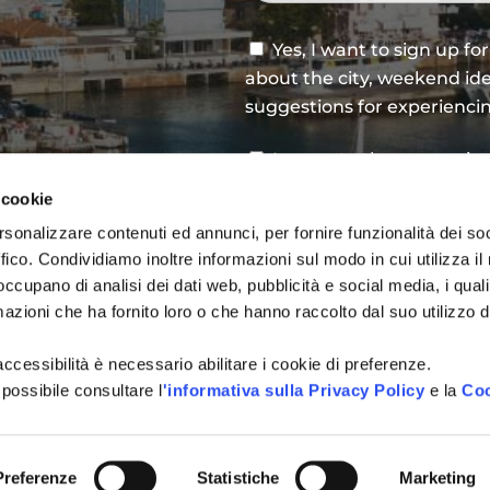
Consenso
Yes, I want to sign up f
newsletter
about the city, weekend id
suggestions for experiencin
Consenso
*
I agree to the processin
the
Privacy Policy
*
 cookie
rsonalizzare contenuti ed annunci, per fornire funzionalità dei so
SUBMIT
ffico. Condividiamo inoltre informazioni sul modo in cui utilizza il 
 occupano di analisi dei dati web, pubblicità e social media, i qual
azioni che ha fornito loro o che hanno raccolto dal suo utilizzo d
l'accessibilità è necessario abilitare i cookie di preferenze.
 possibile consultare l
'informativa sulla Privacy Policy
e la
Coo
Preferenze
Statistiche
Marketing