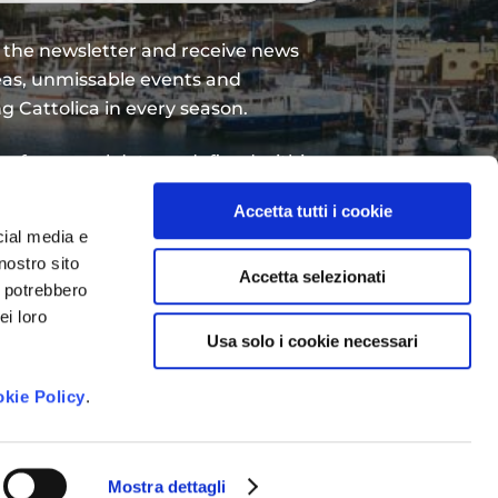
or the newsletter and receive news
eas, unmissable events and
g Cattolica in every season.
g of personal data as defined within
Accetta tutti i cookie
cial media e
nostro sito
Accetta selezionati
i potrebbero
ei loro
Usa solo i cookie necessari
kie Policy
.
Mostra dettagli