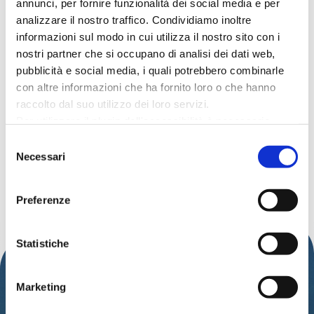
annunci, per fornire funzionalità dei social media e per
analizzare il nostro traffico. Condividiamo inoltre
Data:
9 August 2024
informazioni sul modo in cui utilizza il nostro sito con i
Time:
9:00 p.m.
nostri partner che si occupano di analisi dei dati web,
Address:
Arena della Regina, piazza
pubblicità e social media, i quali potrebbero combinarle
della Repubblica
con altre informazioni che ha fornito loro o che hanno
For a fee
raccolto dal suo utilizzo dei loro servizi.
Per utilizzare il plugin dell'accessibilità è necessario
Organized by:
Comune di Cattolica;
abilitare i cookie di preferenze.
Pulp Live Concerti
Selezione
Per ulteriori informazioni è possibile consultare
Necessari
del
l
'informativa sulla Privacy Policy
e la
Cookie Policy
.
consenso
Preferenze
DISCOVER MORE EVENTS
Statistiche
Marketing