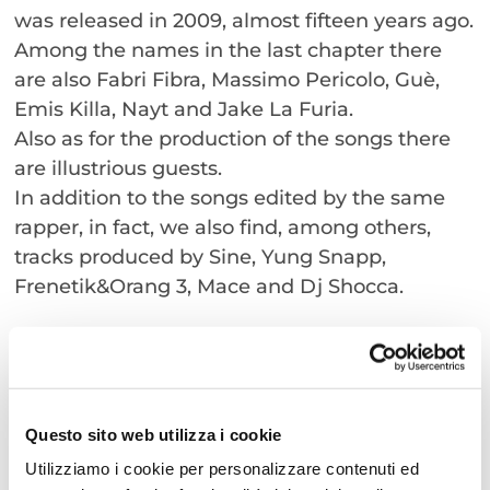
was released in 2009, almost fifteen years ago.
Among the names in the last chapter there
are also Fabri Fibra, Massimo Pericolo, Guè,
Emis Killa, Nayt and Jake La Furia.
Also as for the production of the songs there
are illustrious guests.
In addition to the songs edited by the same
rapper, in fact, we also find, among others,
tracks produced by Sine, Yung Snapp,
Frenetik&Orang 3, Mace and Dj Shocca.
Gemitaiz – The QVC Experience awaits you in
Cattolica in the Queen’s Arena on August 9th,
2024 at 9:00 p.m.
Tickets are available on Ticketone
Questo sito web utilizza i cookie
Utilizziamo i cookie per personalizzare contenuti ed