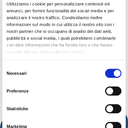
Utilizziamo i cookie per personalizzare contenuti ed
annunci, per fornire funzionalità dei social media e per
analizzare il nostro traffico. Condividiamo inoltre
informazioni sul modo in cui utilizza il nostro sito con i
nostri partner che si occupano di analisi dei dati web,
Data:
15th August 2024
pubblicità e social media, i quali potrebbero combinarle
Time:
from 10:30 pm
con altre informazioni che ha fornito loro o che hanno
raccolto dal suo utilizzo dei loro servizi.
Address:
Porto Cattolica - Gabicce
Per utilizzare il plugin dell'accessibilità è necessario
Free
abilitare i cookie di preferenze.
Selezione
Organized by:
Comune di Cattolica e
Per ulteriori informazioni è possibile consultare
Necessari
del
Comune di Gabicce
l
'informativa sulla Privacy Policy
e la
Cookie Policy
.
consenso
Preferenze
DISCOVER MORE EVENTS
Statistiche
Marketing