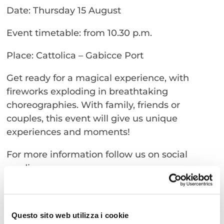
Date: Thursday 15 August
Event timetable: from 10.30 p.m.
Place: Cattolica – Gabicce Port
Get ready for a magical experience, with
fireworks exploding in breathtaking
choreographies. With family, friends or
couples, this event will give us unique
experiences and moments!
For more information follow us on social
media
https://www.instagram.com/cattolicawelcome?
igsh=MWNzY3ZmaXN4eHlzYg==
Questo sito web utilizza i cookie
Porto Cattolica – Gabicce, 10.30 pm