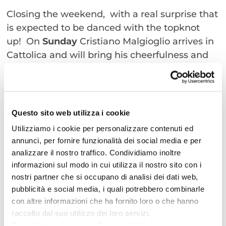
Closing the weekend, with a real surprise that
is expected to be danced with the topknot
up! On
Sunday
Cristiano Malgioglio arrives in
Cattolica and will bring his cheerfulness and
extravagance to Piazza Primo Maggio from 9
pm until late at night
Cattolica, a pink weekend all to dance to!
Questo sito web utilizza i cookie
The events in Piazza Primo Maggio are all free
Utilizziamo i cookie per personalizzare contenuti ed
admission
annunci, per fornire funzionalità dei social media e per
analizzare il nostro traffico. Condividiamo inoltre
“Notte Rosa 2024” here in Cattolica will amaze
informazioni sul modo in cui utilizza il nostro sito con i
you with its pink and glamorous tones
nostri partner che si occupano di analisi dei dati web,
pubblicità e social media, i quali potrebbero combinarle
Find out more on the official page
con altre informazioni che ha fornito loro o che hanno
www.lanotterosa.it
raccolto dal suo utilizzo dei loro servizi.
Per utilizzare il plugin dell'accessibilità è necessario