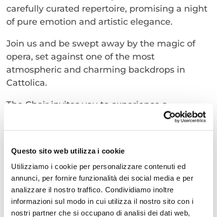
carefully curated repertoire, promising a night
of pure emotion and artistic elegance.
Join us and be swept away by the magic of
opera, set against one of the most
atmospheric and charming backdrops in
Cattolica.
The Choir invites you to experience a
captivating musical journey through the
powerful emotions of opera!
Questo sito web utilizza i cookie
Utilizziamo i cookie per personalizzare contenuti ed
annunci, per fornire funzionalità dei social media e per
Data:
20th August 2025
analizzare il nostro traffico. Condividiamo inoltre
Time:
9 pm
informazioni sul modo in cui utilizza il nostro sito con i
Address:
Piazza Mercato Coperto
nostri partner che si occupano di analisi dei dati web,