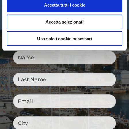
Email:
iat@cattolica.net
Accetta tutti i cookie
Privacy Policy
–
Cookie Policy
Accetta selezionati
Usa solo i cookie necessari
Name
*
Last
Name
*
Email
*
City