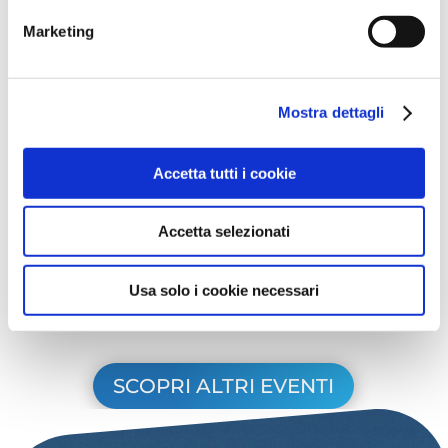
Ingresso Gratuito
Marketing
Mostra dettagli
Data:
Dal 10 all'11 giugno
Orario:
dalle ore 18:30
Accetta tutti i cookie
Indirizzo:
piazza I Maggio
Gratuito
Accetta selezionati
Organizzatore:
Comune di Cattolica;
VisitRomagna
Usa solo i cookie necessari
Scopri di più
SCOPRI ALTRI EVENTI