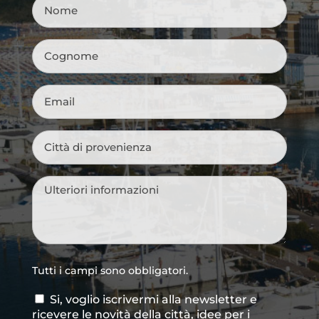
Nome
*
Cognome
*
Email
*
Città
di
provenienza
*
Messaggio
*
Tutti i campi sono obbligatori.
Si, voglio iscrivermi alla newsletter e
Consenso
ricevere le novità della città, idee per i