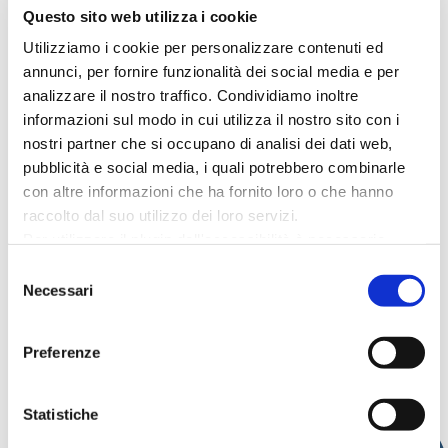
Questo sito web utilizza i cookie
Biglietti disponibili su
Ticketone
Utilizziamo i cookie per personalizzare contenuti ed
annunci, per fornire funzionalità dei social media e per
analizzare il nostro traffico. Condividiamo inoltre
informazioni sul modo in cui utilizza il nostro sito con i
Data:
22 luglio
nostri partner che si occupano di analisi dei dati web,
Orario:
ore 21:00
pubblicità e social media, i quali potrebbero combinarle
Indirizzo:
Arena della Regina, piazza
con altre informazioni che ha fornito loro o che hanno
della Repubblica
raccolto dal suo utilizzo dei loro servizi.
A pagamento
Per utilizzare il plugin dell'accessibilità è necessario
Organizzatore:
Comune di Cattolica;
abilitare i cookie di preferenze.
Selezione
Per ulteriori informazioni è possibile consultare
Pulp Live Concerti
Necessari
del
l
'informativa sulla Privacy Policy
e la
Cookie Policy
.
consenso
Preferenze
SCOPRI ALTRI EVENTI
Statistiche