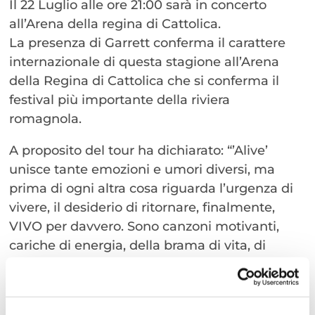
Il 22 Luglio alle ore 21:00 sarà in concerto
all’Arena della regina di Cattolica.
La presenza di Garrett conferma il carattere
internazionale di questa stagione all’Arena
della Regina di Cattolica che si conferma il
festival più importante della riviera
romagnola.
A proposito del tour ha dichiarato: “’Alive’
unisce tante emozioni e umori diversi, ma
prima di ogni altra cosa riguarda l’urgenza di
vivere, il desiderio di ritornare, finalmente,
VIVO per davvero. Sono canzoni motivanti,
cariche di energia, della brama di vita, di
emozioni. L’album si compone di tutte queste
meravigliose melodie e non vedo l’ora di
suonare “Alive” per voi, davvero dal vivo”.