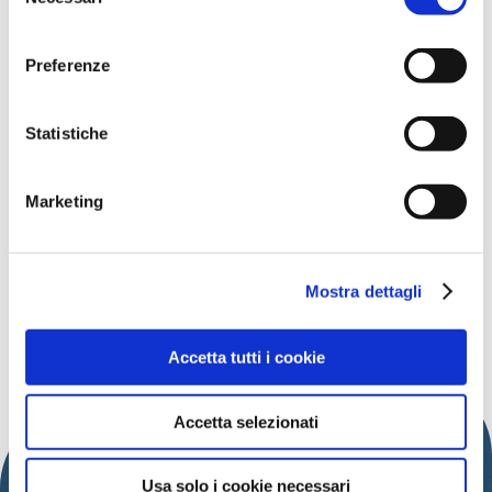
del
l
'informativa sulla Privacy Policy
e la
Cookie Policy
.
consenso
Preferenze
Data:
7 agosto
Orario:
dalle 21:00
Indirizzo:
Piazza della Repubblica
Statistiche
A pagamento
Organizzatore:
Comune di Cattolica,
Marketing
Pulp Live Concerti
Scopri di più
Mostra dettagli
SCOPRI ALTRI EVENTI
Accetta tutti i cookie
Accetta selezionati
Usa solo i cookie necessari