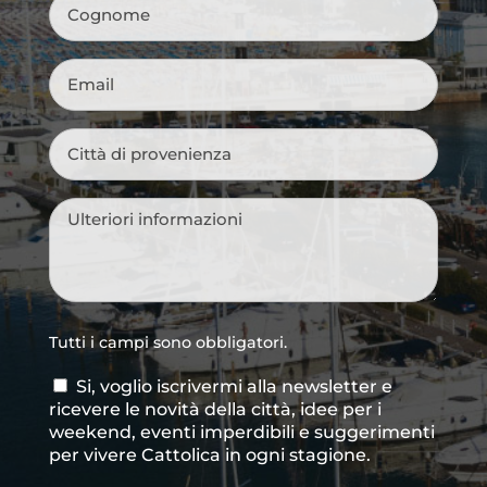
Cognome
*
Email
*
Città
di
provenienza
*
Messaggio
*
Tutti i campi sono obbligatori.
Si, voglio iscrivermi alla newsletter e
Consenso
ricevere le novità della città, idee per i
newsletter
weekend, eventi imperdibili e suggerimenti
per vivere Cattolica in ogni stagione.