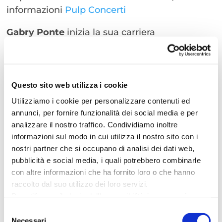
informazioni
Pulp Concerti
Gabry Ponte
inizia la sua carriera
ufficialmente nel 1998 quando produce “Blue
(da ba dee)”, il singolo di debutto con gli Eiffel
65, che scala le classifiche mondiali e vende
oltre 8 milioni di copie.
Questo sito web utilizza i cookie
Al singolo segue il primo album “Europop” che
Utilizziamo i cookie per personalizzare contenuti ed
vende altri 4 milioni di copie.
annunci, per fornire funzionalità dei social media e per
analizzare il nostro traffico. Condividiamo inoltre
Nel 2000 l’artista vince gli European Music
informazioni sul modo in cui utilizza il nostro sito con i
Awards come “Miglior Artista Italiano nel
nostri partner che si occupano di analisi dei dati web,
mondo”.
pubblicità e social media, i quali potrebbero combinarle
Con oltre 4 milioni di utenti complessivi sulle
con altre informazioni che ha fornito loro o che hanno
piattaforme social/digital, Gabry Ponte appare
raccolto dal suo utilizzo dei loro servizi.
nella prestigiosa classifica Climax che certifica
Per utilizzare il plugin dell'accessibilità è necessario
i DJ più seguiti al mondo.
abilitare i cookie di preferenze.
Selezione
Per ulteriori informazioni è possibile consultare
Necessari