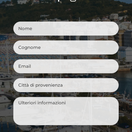
Nome
*
Cognome
*
Email
*
Città
di
provenienza
*
Messaggio
*