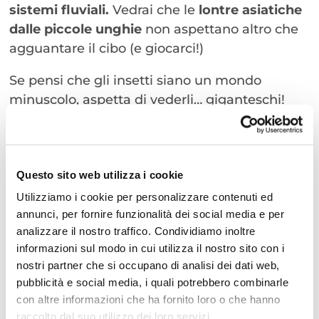
sistemi fluviali.
Vedrai che le
lontre asiatiche
dalle piccole unghie
non aspettano altro che
agguantare il cibo (e giocarci!)
Se pensi che gli insetti siano un mondo
minuscolo, aspetta di vederli… giganteschi!
La mostra “
Insetti Giganti XXL Edition”
all’
Ingresso
VIOLA
ha ben
70 riproduzioni
di
insetti fra cui una mantide di tre metri e una
Questo sito web utilizza i cookie
formica di cinque metri. Che tremarella!
Utilizziamo i cookie per personalizzare contenuti ed
CIBATURA DA PAURA
!
annunci, per fornire funzionalità dei social media e per
Non perderti gli appuntamenti con il
cibature
analizzare il nostro traffico. Condividiamo inoltre
di pinguini, lontre, trigoni e squali toro.
Per
informazioni sul modo in cui utilizza il nostro sito con i
saperne di più clicca qui:
Assisti ai pasti dei
nostri partner che si occupano di analisi dei dati web,
pubblicità e social media, i quali potrebbero combinarle
protagonisti
con altre informazioni che ha fornito loro o che hanno
Nel percorso Blu,
Strega truccabimbi
per tutti
raccolto dal suo utilizzo dei loro servizi.