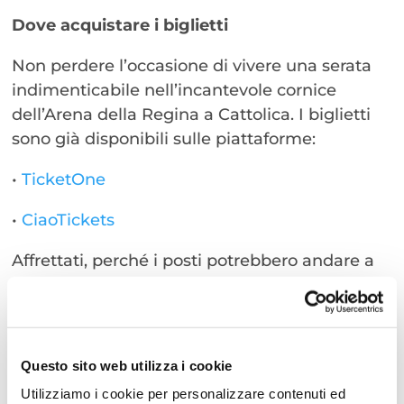
Dove acquistare i biglietti
Non perdere l’occasione di vivere una serata
indimenticabile nell’incantevole cornice
dell’Arena della Regina a Cattolica. I biglietti
sono già disponibili sulle piattaforme:
•
TicketOne
•
CiaoTickets
Affrettati, perché i posti potrebbero andare a
ruba!
L’Arena della Regina: una location
suggestiva
Questo sito web utilizza i cookie
Situata nella splendida cittadina di Cattolica,
Utilizziamo i cookie per personalizzare contenuti ed