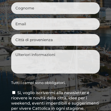
Cognome
*
Email
*
Città
di
provenienza
*
Messaggio
*
Tutti i campi sono obbligatori.
Si, voglio iscrivermi alla newsletter e
Consenso
ricevere le novità della città, idee per i
newsletter
weekend, eventi imperdibili e suggerimenti
per vivere Cattolica in ogni stagione.