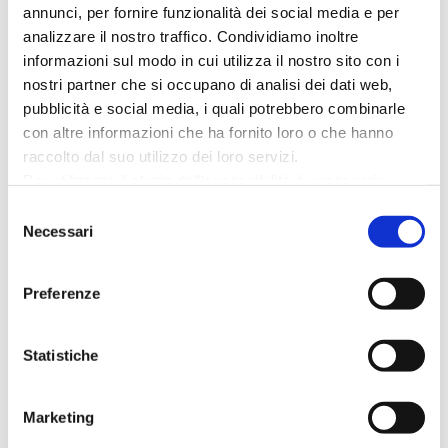
l’Arena della Regina è una delle location più
annunci, per fornire funzionalità dei social media e per
analizzare il nostro traffico. Condividiamo inoltre
suggestive per eventi estivi. A due passi dal
informazioni sul modo in cui utilizza il nostro sito con i
mare e circondata dalle bellezze della Riviera
nostri partner che si occupano di analisi dei dati web,
Romagnola, offre una cornice perfetta per una
pubblicità e social media, i quali potrebbero combinarle
serata all’insegna di arte e spettacolo.
con altre informazioni che ha fornito loro o che hanno
raccolto dal suo utilizzo dei loro servizi.
Prima dello show, puoi goderti una
Per utilizzare il plugin dell'accessibilità è necessario
passeggiata sul lungomare, cenare in uno dei
abilitare i cookie di preferenze.
Selezione
tanti ristoranti tipici della zona o
Per ulteriori informazioni è possibile consultare
Necessari
del
semplicemente immergerti nell’atmosfera
l
'informativa sulla Privacy Policy
e la
Cookie Policy
.
consenso
vivace della città.
Preferenze
Un’estate da non perdere a Cattolica
Statistiche
Questo spettacolo è solo uno degli
appuntamenti che rendono l’estate di
Cattolica un momento speciale
Marketing