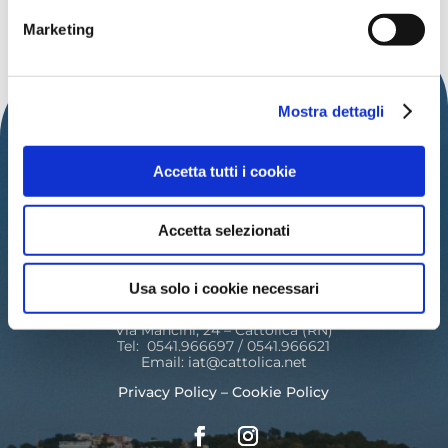
SCOPRI ALTRI EVENTI
Marketing
Mostra dettagli
Accetta tutti i cookie
Accetta selezionati
IAT – UFFICIO INFORMAZIONI TURISTICHE
DEL COMUNE DI CATTOLICA
Usa solo i cookie necessari
PALAZZO DEL TURISMO
Via Mancini, 24 – Cattolica (RN)
Tel: 0541.966697 / 0541.966621
Email:
iat@cattolica.net
Privacy Policy
–
Cookie Policy