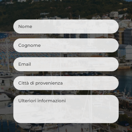
Nome
*
Cognome
*
Email
*
Città
di
provenienza
*
Messaggio
*