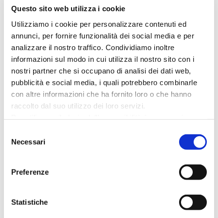
ultime novità dell’editoria, grandi nomi dello
Questo sito web utilizza i cookie
spettacolo, proiezioni cinematografiche,
Utilizziamo i cookie per personalizzare contenuti ed
mostre e spettacoli itineranti.
annunci, per fornire funzionalità dei social media e per
analizzare il nostro traffico. Condividiamo inoltre
Programma completo da scaricare qui:
informazioni sul modo in cui utilizza il nostro sito con i
www.mystfest.com
nostri partner che si occupano di analisi dei dati web,
pubblicità e social media, i quali potrebbero combinarle
con altre informazioni che ha fornito loro o che hanno
raccolto dal suo utilizzo dei loro servizi.
Data:
dal 26 giugno al 2 luglio
Per utilizzare il plugin dell'accessibilità è necessario
Orario:
dalle 21:00 alle 23:30
abilitare i cookie di preferenze.
Selezione
Indirizzo:
Piazza I Maggio
Per ulteriori informazioni è possibile consultare
Necessari
del
l
'informativa sulla Privacy Policy
e la
Cookie Policy
.
Gratuito
consenso
Organizzatore:
Comune di Cattolica
Preferenze
Scopri di più
Statistiche