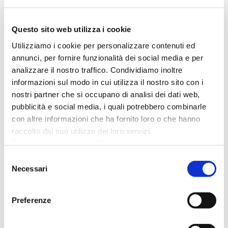
Pellegrino Artusi, coordinati dal maitre
Stefano Buda.
Questo sito web utilizza i cookie
Utilizziamo i cookie per personalizzare contenuti ed
Una serata magica deve avere il giusto
annunci, per fornire funzionalità dei social media e per
accompagnamento musicale.
analizzare il nostro traffico. Condividiamo inoltre
Le note del violino di Desislava Kondova,
informazioni sul modo in cui utilizza il nostro sito con i
musicista bulgara, ma riminese d’adozione,
nostri partner che si occupano di analisi dei dati web,
faranno da sottofondo all’intera cena.
pubblicità e social media, i quali potrebbero combinarle
Intrattenimento, interviste ai protagonisti,
con altre informazioni che ha fornito loro o che hanno
punti selfie e tante sorprese con Francesco
raccolto dal suo utilizzo dei loro servizi.
Per utilizzare il plugin dell'accessibilità è necessario
Aquila grande mattatore, si susseguiranno per
abilitare i cookie di preferenze.
tutta la serata.
Selezione
Per ulteriori informazioni è possibile consultare
Necessari
del
l
'informativa sulla Privacy Policy
e la
Cookie Policy
.
Menù
consenso
Preferenze
3 Farciture di Piadina Romagnola IGP in
versione Classica e Gourmet