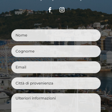
Nome
*
Cognome
*
Email
*
Città
di
provenienza
*
Messaggio
*