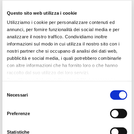
Ore 8:30 partenza della seconda giornata. Il
Questo sito web utilizza i cookie
percorso della giornata di domenica è più
Utilizziamo i cookie per personalizzare contenuti ed
corto per dare la possibilità ai partecipanti di
annunci, per fornire funzionalità dei social media e per
rientrare verso casa con calma. A metà
analizzare il nostro traffico. Condividiamo inoltre
percorso è prevista la sosta ristoro presso un
informazioni sul modo in cui utilizza il nostro sito con i
nostri partner che si occupano di analisi dei dati web,
agriturismo a base di prodotti tipici del
pubblicità e social media, i quali potrebbero combinarle
territorio. La tappa terminerà al paddock dove
con altre informazioni che ha fornito loro o che hanno
ad accogliere i partecipanti, ci sarà il nostro
raccolto dal suo utilizzo dei loro servizi.
staff per i saluti prima del rientro verso casa.
Per utilizzare il plugin dell'accessibilità è necessario
abilitare i cookie di preferenze.
Selezione
Nelle giornate di
sabato 19 e domenica 20
Per ulteriori informazioni è possibile consultare
Necessari
del
ottobre 2024
è previsto un percorso
l
'informativa sulla Privacy Policy
e la
Cookie Policy
.
consenso
facoltatvo, dalle ore 8:30 alle ore 9:00,
in
Preferenze
spiaggia a Cattolica lungo la battigia
. I
partecipanti potranno entrare dall’ingresso sul
Lungomare Rasi Spinelli, all’altezza della
Statistiche