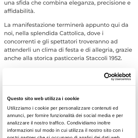
una sfida che combina eleganza, precisione e
affidabilità.
La manifestazione terminerà appunto qui da
noi, nella splendida Cattolica, dove i
concorrenti e gli spettatori troveranno ad
attenderli un clima di festa e di allegria, grazie
anche alla storica pasticceria Staccoli 1952.
La “Coppa Città di Morciano” si preannuncia
come un appuntamento imperdibile per tutti
coloro che amano le sfide su due ruote e
desiderano trascorrere una giornata
Questo sito web utilizza i cookie
all’insegna dello sport, del divertimento e della
Utilizziamo i cookie per personalizzare contenuti ed
scoperta delle bellezze paesaggistiche della
annunci, per fornire funzionalità dei social media e per
Romagna.
analizzare il nostro traffico. Condividiamo inoltre
Non perdete l’occasione di partecipare a
informazioni sul modo in cui utilizza il nostro sito con i
nostri partner che si occupano di analisi dei dati web,