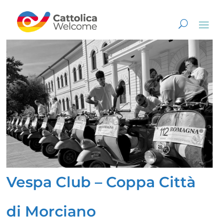
Vespa Club – Coppa Città
di Morciano