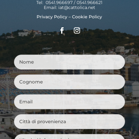
Tel: 0541.966697 / 0541.966621
Email:
iat@cattolica.net
Privacy Policy
–
Cookie Policy
Nome
*
Cognome
*
Email
*
Città
di
provenienza
*
Messaggio
*