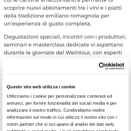
cui le cantine si raccontano e permette di
scoprire nuovi abbinamenti tra i vini e i piatti
della tradizione emiliano romagnola per
un’esperienza di gusto completa.
Degustazioni speciali, incontri con i produttori,
seminari e masterclass dedicate vi aspettano
durante le giornate del Weintour, con esperti
del settore vinicolo e della cucina italiana.
Programma Masterclass – Arena WEINTOUR:
venerdì 16 maggio, alle ore 18 “Tutti i colori del
Questo sito web utilizza i cookie
Lambrusco”, relatore Sandro Cavicchioli
Utilizziamo i cookie per personalizzare contenuti ed
sabato 17 maggio, alle ore 17 “Trebbiano di
annunci, per fornire funzionalità dei social media e per
Romagna”, relatore Bruno Piccioni
analizzare il nostro traffico. Condividiamo inoltre
domenica 18 maggio: alle ore 17 “I vini bianchi
informazioni sul modo in cui utilizza il nostro sito con i
dell’Emilia Romagna”, relatore Roberto
nostri partner che si occupano di analisi dei dati web,
Gardini
pubblicità e social media, i quali potrebbero combinarle