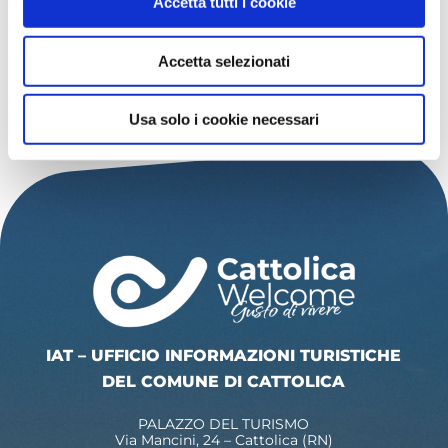
Accetta tutti i cookie
Comitato il Cuore di Cattolica
Scopri di più
Accetta selezionati
Usa solo i cookie necessari
SCOPRI ALTRI EVENTI
IAT – UFFICIO INFORMAZIONI TURISTICHE
DEL COMUNE DI CATTOLICA
PALAZZO DEL TURISMO
Via Mancini, 24 – Cattolica (RN)