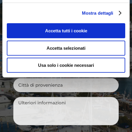
Mostra dettagli
Nome
*
Accetta tutti i cookie
Cognome
*
Accetta selezionati
Email
*
Usa solo i cookie necessari
Città
di
provenienza
*
Messaggio
*