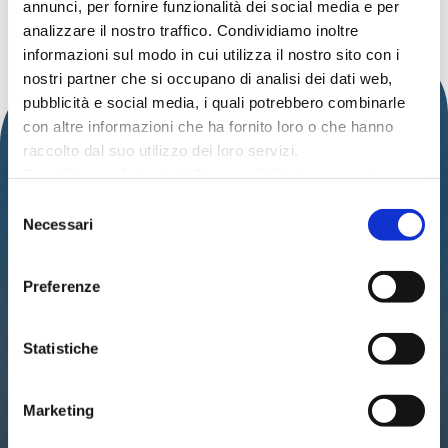
annunci, per fornire funzionalità dei social media e per
Nessun evento trovato!
analizzare il nostro traffico. Condividiamo inoltre
informazioni sul modo in cui utilizza il nostro sito con i
nostri partner che si occupano di analisi dei dati web,
pubblicità e social media, i quali potrebbero combinarle
con altre informazioni che ha fornito loro o che hanno
raccolto dal suo utilizzo dei loro servizi.
Per utilizzare il plugin dell'accessibilità è necessario
abilitare i cookie di preferenze.
Selezione
Per ulteriori informazioni è possibile consultare
Necessari
del
l
'informativa sulla Privacy Policy
e la
Cookie Policy
.
IAT – UFFICIO INFORMAZIONI TURISTICHE
consenso
DEL COMUNE DI CATTOLICA
Preferenze
PALAZZO DEL TURISMO
Via Mancini, 24 – Cattolica (RN)
Statistiche
Tel: 0541.966697 / 0541.966621
Email:
iat@cattolica.net
Privacy Policy
–
Cookie Policy
Marketing