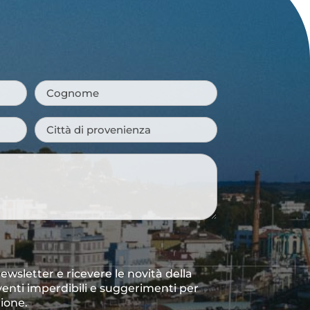
Cognome
*
Città
di
provenienza
*
 newsletter e ricevere le novità della
venti imperdibili e suggerimenti per
gione.