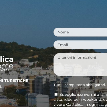
Nome
*
Email
*
Messaggio
*
NI TURISTICHE
Tutti i campi sono obbligatori.
A
Si, voglio iscrivermi alla
Consenso
città, idee per i weekend, e
newsletter
vivere Cattolica in ogni sta