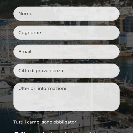
Nome
*
Cognome
*
Email
*
Città
di
provenienza
*
Messaggio
*
Tutti i campi sono obbligatori.