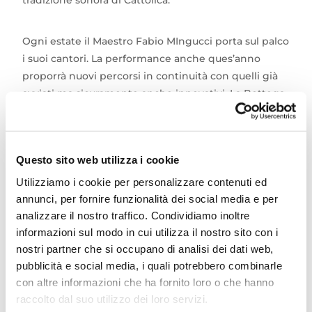
tradizione sonora di Cattolica.
Ogni estate il Maestro Fabio MIngucci porta sul palco
i suoi cantori. La performance anche ques’anno
proporrà nuovi percorsi in continuità con quelli già
avviati ma sicuramente anche innovativi. La Bottega
delle Voci è soprattutto questo, da una parte le radici
sonore e melodiche ben piantate nella tradizione e
dall’altra una loro continua rielaborazione di esse
Questo sito web utilizza i cookie
attraverso un’incessante sperimentazione. Ecco
perchè questo coro polifonico si identifica a tutti gli
Utilizziamo i cookie per personalizzare contenuti ed
effetti come uno dei laboratori musicali-vocali più
annunci, per fornire funzionalità dei social media e per
analizzare il nostro traffico. Condividiamo inoltre
innovativi del territorio di Rimini.
informazioni sul modo in cui utilizza il nostro sito con i
nostri partner che si occupano di analisi dei dati web,
Cattolica, se pur piccola città, può vantare una folta
pubblicità e social media, i quali potrebbero combinarle
presenza di associazioni musicali che testimoniano
con altre informazioni che ha fornito loro o che hanno
quanto la musica sia nel genius loci della comunità
raccolto dal suo utilizzo dei loro servizi.
cattolichina.