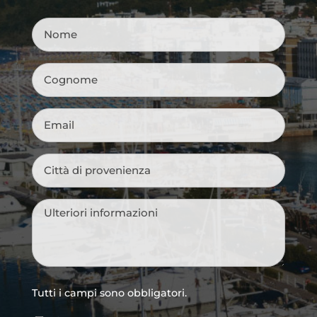
Nome
*
Cognome
*
Email
*
Città
di
provenienza
*
Messaggio
*
Tutti i campi sono obbligatori.