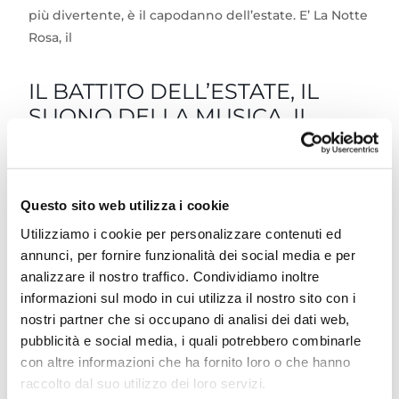
più divertente, è il capodanno dell’estate. E’ La Notte
Rosa, il
IL BATTITO DELL’ESTATE, IL
SUONO DELLA MUSICA, IL
RITMO DELLA FESTA
HIT’S SUMMER
è il Festival del divertimento e
dell’allegria. Un lungo weekend di festa in ogni
Questo sito web utilizza i cookie
angolo della Romagna si trasforma in un immenso
Utilizziamo i cookie per personalizzare contenuti ed
palco a cielo aperto: spiagge dorate, borghi
annunci, per fornire funzionalità dei social media e per
autentici, luoghi iconici e piazze si animano con
analizzare il nostro traffico. Condividiamo inoltre
concerti, spettacoli, performance per tutti.
informazioni sul modo in cui utilizza il nostro sito con i
Un’esperienza totale che ti coinvolgerà. Spettacoli,
nostri partner che si occupano di analisi dei dati web,
concerti, performance, e tutta una lunghissima serie
pubblicità e social media, i quali potrebbero combinarle
di appuntamenti segneranno il weekend più lungo
con altre informazioni che ha fornito loro o che hanno
dell’anno. Ci sarà solo l’imbarazzo della scelta.
raccolto dal suo utilizzo dei loro servizi.