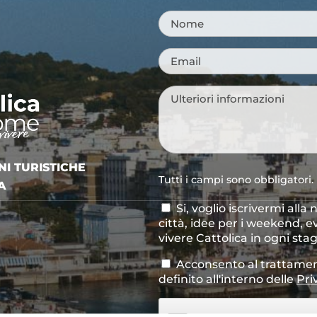
Nome
*
Email
*
Messaggio
*
NI TURISTICHE
Tutti i campi sono obbligatori.
A
Si, voglio iscrivermi alla
Consenso
città, idee per i weekend, e
newsletter
vivere Cattolica in ogni sta
Acconsento al trattamen
Consenso
*
definito all'interno delle
Pri
CAPTCHA