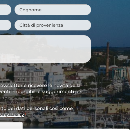
Cognome
*
Città
di
provenienza
*
 newsletter e ricevere le novità della
venti imperdibili e suggerimenti per
gione.
to dei dati personali così come
vacy Policy
*