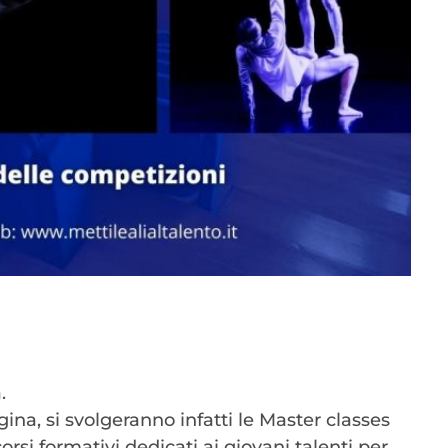
.
gina, si svolgeranno infatti le Master classes
rsi formativi dedicati ai giovani talenti per