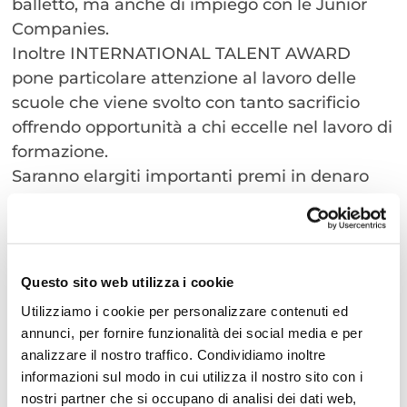
balletto, ma anche di impiego con le Junior
Companies.
Inoltre INTERNATIONAL TALENT AWARD
pone particolare attenzione al lavoro delle
scuole che viene svolto con tanto sacrificio
offrendo opportunità a chi eccelle nel lavoro di
formazione.
Saranno elargiti importanti premi in denaro
che potranno essere utilizzati
specificatamente per un percorso formativo
scelto dal candidato per una reale evoluzione
dello studio e/o carriera dello studente.
Questo sito web utilizza i cookie
Utilizziamo i cookie per personalizzare contenuti ed
Le
master classes
saranno aperte a tutti i
annunci, per fornire funzionalità dei social media e per
competitori e anche a chi non parteciperà alle
analizzare il nostro traffico. Condividiamo inoltre
competizioni/audizioni, previo pagamento di
informazioni sul modo in cui utilizza il nostro sito con i
una quota di iscrizione e disponibilità dei
nostri partner che si occupano di analisi dei dati web,