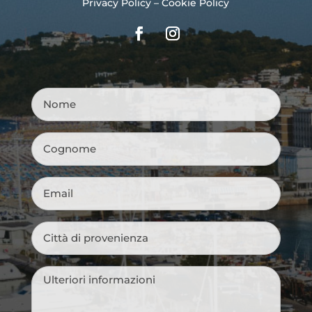
Privacy Policy
–
Cookie Policy
Nome
*
Cognome
*
Email
*
Città
di
provenienza
*
Messaggio
*