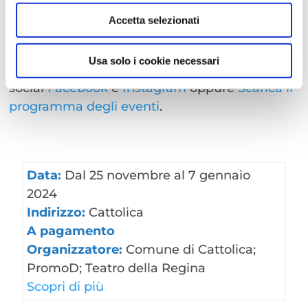
sulle labbra un sorriso, beh, Cattolica è
perfetta e vi aspetta per
un Natale ghiacciato
Accetta selezionati
ma che vi scalderà il cuore
!
Usa solo i cookie necessari
Rimani sempre aggiornato, seguici sui nostri
social
Facebook
e
Instagram
oppure
Scarica il
programma degli eventi
.
Data:
Dal 25 novembre al 7 gennaio
2024
Indirizzo:
Cattolica
A pagamento
Organizzatore:
Comune di Cattolica;
PromoD; Teatro della Regina
Scopri di più