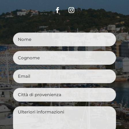
Nome
*
Cognome
*
Email
*
Città
di
provenienza
*
Messaggio
*