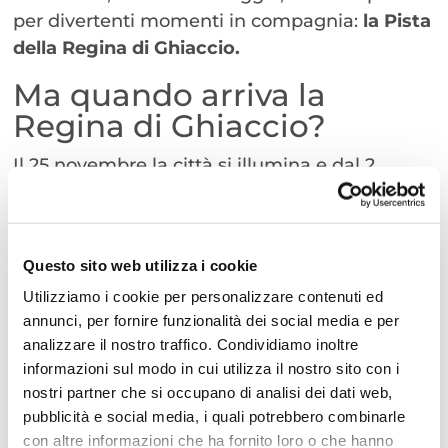
per divertenti momenti in compagnia:
la Pista
della Regina di Ghiaccio.
Ma quando arriva la
Regina di Ghiaccio?
Il 25 novembre la città si illumina e dal 2
dicembre l’evento unico del Natale della
Regina di Ghiaccio, pieno di magia, ricco di
musica e spettacoli itineranti per la città, dà il
Questo sito web utilizza i cookie
via ad un mese di eventi lungo fino al 7
Utilizziamo i cookie per personalizzare contenuti ed
gennaio 2024.
annunci, per fornire funzionalità dei social media e per
Tante le iniziative, non solo spettacoli
analizzare il nostro traffico. Condividiamo inoltre
informazioni sul modo in cui utilizza il nostro sito con i
itineranti, ma anche un villaggio natalizio,
nostri partner che si occupano di analisi dei dati web,
concerti a Teatro
, pista di ghiaccio, atelier e
pubblicità e social media, i quali potrebbero combinarle
letture per bambini all’interno dell’Igloo,
con altre informazioni che ha fornito loro o che hanno