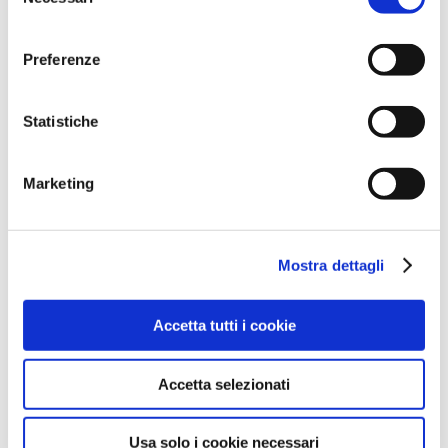
del
l
'informativa sulla Privacy Policy
e la
Cookie Policy
.
consenso
Preferenze
Statistiche
Marketing
Mostra dettagli
Accetta tutti i cookie
Accetta selezionati
Usa solo i cookie necessari