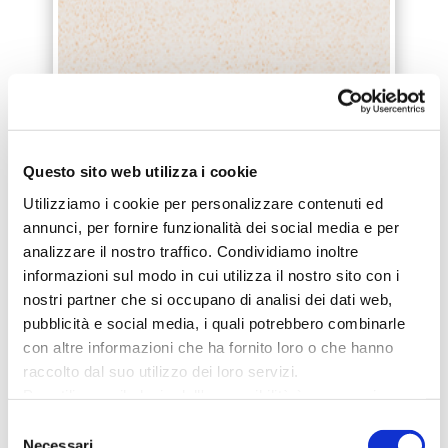
Questo sito web utilizza i cookie
Utilizziamo i cookie per personalizzare contenuti ed
annunci, per fornire funzionalità dei social media e per
analizzare il nostro traffico. Condividiamo inoltre
informazioni sul modo in cui utilizza il nostro sito con i
nostri partner che si occupano di analisi dei dati web,
pubblicità e social media, i quali potrebbero combinarle
con altre informazioni che ha fornito loro o che hanno
raccolto dal suo utilizzo dei loro servizi.
Per utilizzare il plugin dell'accessibilità è necessario
abilitare i cookie di preferenze.
Selezione
Per ulteriori informazioni è possibile consultare
Necessari