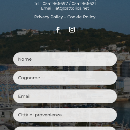
Tel: 0541.966697 / 0541.966621
Email:
iat@cattolica.net
Privacy Policy
–
Cookie Policy
Nome
*
Cognome
*
Email
*
Città
di
provenienza
*