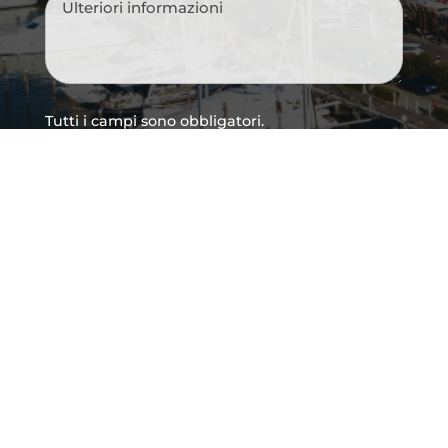
Messaggio
*
Tutti i campi sono obbligatori.
Si, voglio iscrivermi alla newsletter e
Consenso
ricevere le novità della città, idee per i
newsletter
weekend, eventi imperdibili e suggerimenti
per vivere Cattolica in ogni stagione.
Acconsento al trattamento dei dati
Consenso
*
personali così come definito all'interno delle
Privacy Policy
*
CAPTCHA
INVIA