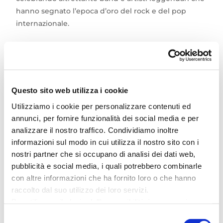
hanno segnato l’epoca d’oro del rock e del pop
internazionale.
Preparati a cantare e a emozionarti sulle note dei
giganti della musica. Durante il live verranno
omaggiati:
Questo sito web utilizza i cookie
Utilizziamo i cookie per personalizzare contenuti ed
I Pilastri del Rock Britannico:
The Beatles, The
annunci, per fornire funzionalità dei social media e per
Rolling Stones, The Who, The Kinks
analizzare il nostro traffico. Condividiamo inoltre
informazioni sul modo in cui utilizza il nostro sito con i
Le Divinità della Chitarra e del Progressive:
Jimi
nostri partner che si occupano di analisi dei dati web,
Hendrix, Led Zeppelin, Jethro Tull, Genesis
pubblicità e social media, i quali potrebbero combinarle
con altre informazioni che ha fornito loro o che hanno
raccolto dal suo utilizzo dei loro servizi.
Le Armonie e la Psichedelia d’Oltreoceano:
Crosby,
Per utilizzare il plugin dell'accessibilità è necessario
Stills, Nash & Young, I Doors, Buffalo Springfield, The
abilitare i cookie di preferenze.
Beach Boys
Selezione