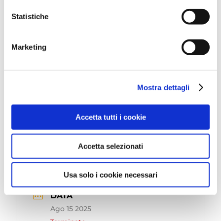
fuochi di artificio che esploderanno in coreografie
Statistiche
mozzafiato. In famiglia, con gli amici o in coppia,
questo evento ci donerà esperienze e momenti
unici!
Marketing
Mostra dettagli
Accetta tutti i cookie
Accetta selezionati
Usa solo i cookie necessari
DATA
Ago 15 2025