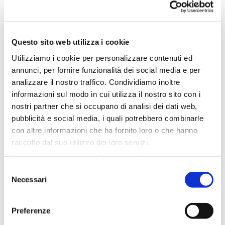
Questo evento spettacolare, l’evento più atteso
dell’estate, illuminerà la notte di Ferragosto di luci e
Questo sito web utilizza i cookie
colori.
Utilizziamo i cookie per personalizzare contenuti ed
annunci, per fornire funzionalità dei social media e per
Grande Spettacolo di Fuochi d’Artificio per
analizzare il nostro traffico. Condividiamo inoltre
Ferragosto a Cattolica
informazioni sul modo in cui utilizza il nostro sito con i
nostri partner che si occupano di analisi dei dati web,
pubblicità e social media, i quali potrebbero combinarle
Data: Venerdì
15 Agosto 2025
con altre informazioni che ha fornito loro o che hanno
raccolto dal suo utilizzo dei loro servizi.
Orario:
dalle ore 22:30
Per utilizzare il plugin dell'accessibilità è necessario
abilitare i cookie di preferenze.
Selezione
Luogo:
Spiaggia libera antistante Piazza Primo
Per ulteriori informazioni è possibile consultare
Necessari
del
l
'informativa sulla Privacy Policy
e la
Cookie Policy
.
Maggio
consenso
Preferenze
Prepariamoci a vivere un’esperienza magica, con