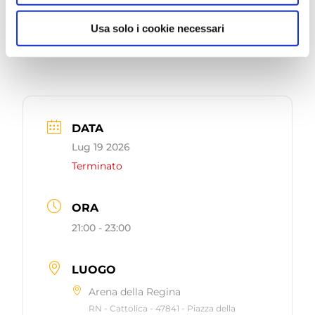
Giorgia
! Un’esperienza che ti farà vivere la musica
come mai prima d’ora, in uno degli angoli più belli
Usa solo i cookie necessari
della riviera romagnola.
DATA
Lug 19 2026
Terminato
ORA
21:00 - 23:00
LUOGO
Arena della Regina
RN - Cattolica - 47841 - Piazza della