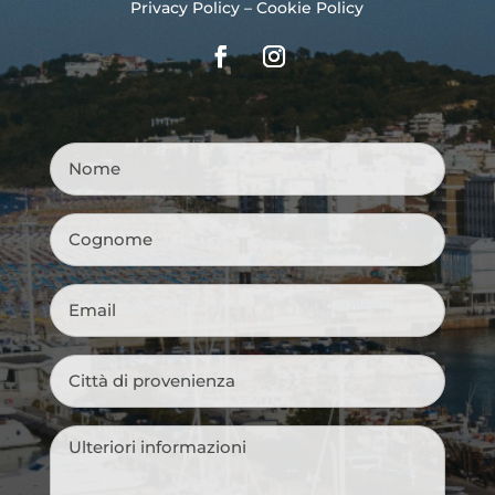
Privacy Policy
–
Cookie Policy
Nome
*
Cognome
*
Email
*
Città
di
provenienza
*
Messaggio
*