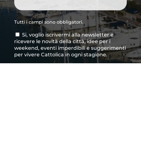
Tutti i campi sono obbligatori.
Si, voglio iscrivermi alla newsletter e
Consenso
ricevere le novità della città, idee per i
newsletter
weekend, eventi imperdibili e suggerimenti
per vivere Cattolica in ogni stagione.
Acconsento al trattamento dei dati
Consenso
*
personali così come definito all'interno delle
Privacy Policy
*
CAPTCHA
INVIA