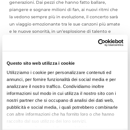
generazioni. Dai pezzi che hanno fatto ballare,
piangere e sognare milioni di fan, ai nuovi ritmi che
la vedono sempre più in evoluzione, il concerto sarà
un viaggio emozionante tra le sue canzoni più amate
e le nuove sonorità, in un’esplosione di talento e
passione.
L’Arena della Regina, con la sua magica atmosfera,
sarà la cornice perfetta per una serata che si
Questo sito web utilizza i cookie
preannuncia indimenticabile. Giorgia non è solo una
Utilizziamo i cookie per personalizzare contenuti ed
cantante, ma un’esperienza unica che attraversa le
annunci, per fornire funzionalità dei social media e per
emozioni e i cuori di tutti. La sua voce potente e
analizzare il nostro traffico. Condividiamo inoltre
cristallina saprà toccare le corde più profonde
informazioni sul modo in cui utilizza il nostro sito con i
dell’anima, regalando momenti di pura magia sotto
nostri partner che si occupano di analisi dei dati web,
il cielo estivo di Cattolica.
pubblicità e social media, i quali potrebbero combinarle
con altre informazioni che ha fornito loro o che hanno
raccolto dal suo utilizzo dei loro servizi.
Non lasciarti sfuggire questa occasione irripetibile di
Per utilizzare il plugin dell'accessibilità è necessario